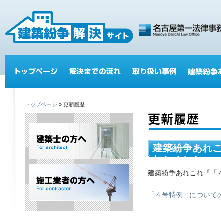
トップページ
» 更新履歴
建築紛争あれ
加しました。
建築紛争あれこれ『「
「４号特例」について